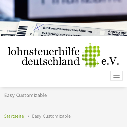
Zum
Inhalt
springen
Toggl
navig
Easy Customizable
Startseite
/
Easy Customizable